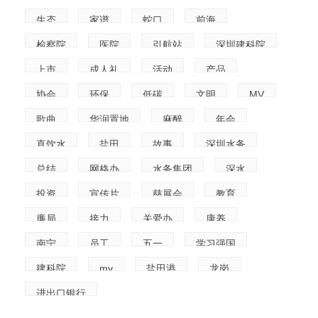
生态
家谱
蛇口
前海
检察院
医院
引航站
深圳建科院
上市
成人礼
活动
产品
协会
环保
低碳
文明
MV
歌曲
华润置地
麻醉
年会
直饮水
盐田
故事
深圳水务
总结
网格办
水务集团
深水
投资
宣传片
慈展会
教育
廉局
接力
关爱办
康养
南宁
员工
五一
学习强国
建科院
mv
盐田港
龙岗
进出口银行