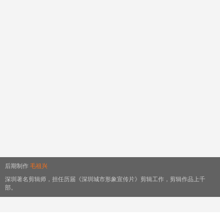
后期制作
毛祖兴
深圳著名剪辑师，担任历届《深圳城市形象宣传片》剪辑工作，剪辑作品上千
部。