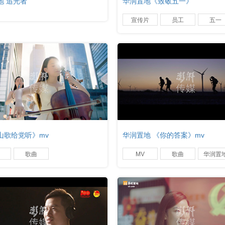
地 追光者
华润置地《致敬五一》
宣传片
员工
五一
山歌给党听》mv
华润置地 《你的答案》mv
歌曲
MV
歌曲
华润置