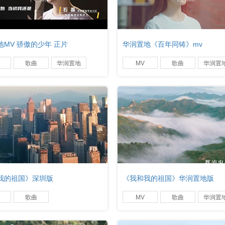
地MV 骄傲的少年 正片
华润置地《百年同铸》mv
歌曲
华润置地
MV
歌曲
华润置
我的祖国》深圳版
《我和我的祖国》华润置地版
歌曲
MV
歌曲
华润置