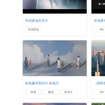
华润置地先导片
华润置
华润置地
MV
前海廉局系列片-绘画片
《我和
前海
廉局
宣传片
MV