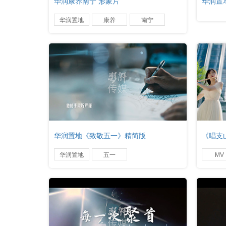
华润康养南宁 形象片
华润置
华润置地
康养
南宁
华润置地《致敬五一》精简版
《唱支
华润置地
五一
MV